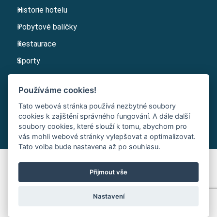
Historie hotelu
Pobytové balíčky
Restaurace
Sporty
Kariéra
Používáme cookies!
Kontakt
Tato webová stránka používá nezbytné soubory
cookies k zajištění správného fungování. A dále další
soubory cookies, které slouží k tomu, abychom pro
vás mohli webové stránky vylepšovat a optimalizovat.
Tato volba bude nastavena až po souhlasu.
Přijmout vše
Code & Design by: Symphony Studio
|
Nastavení cookies
Nastavení
© 2026 | Sport V Hotel Hrotovice - Všechna práva vyhrazena