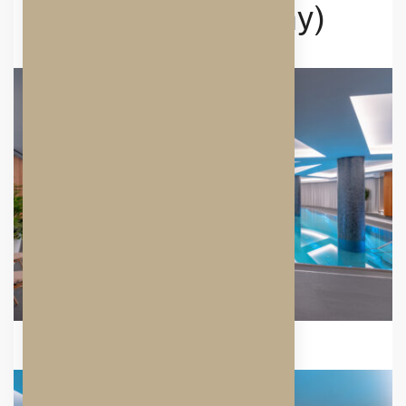
whirlpool, sauny)
Rozměry bazénu: 16 m x 6 m