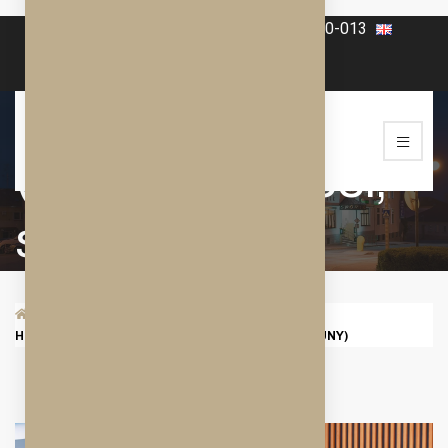
+420 606-070-565
+420 568-860-013
Hotelové wellness
(bazén, whirlpool,
sauny)
/
SPORTY
/
HOTELOVÉ WELLNESS (BAZÉN, WHIRLPOOL, SAUNY)