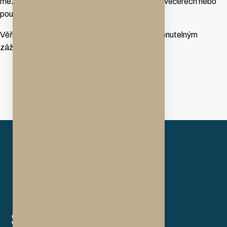
mezinárodní kuchyně, pobavit se při hudebních večerech nebo
pouze posedět nad sklenkou dobrého vína.
Věříme, že pobyt u nás pro vás bude nezapomenutelným
zážitkem.