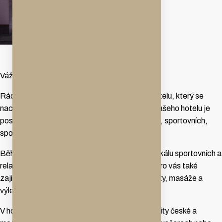
Vážení hosté,
Rádi bychom Vás přivítali v našem rodinném hotelu, který se
nachází v malebné části Třebíčska. Koncept našeho hotelu je
postaven na pořádání kongresových, firemních, sportovních,
společenských a rodinných akcí.
Během Vašeho pobytu můžete využít širokou škálu sportovních a
relaxačních aktivit přímo v areálu hotelu. Rádi pro vás také
zajistíme teambuildingové či outdoorové aktivity, masáže a
výlety.
V hotelové restauraci můžete ochutnat speciality české a