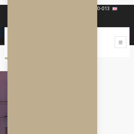
+420 606-070-565
+420 568-860-013
Úvod
/
/
ÚVOD