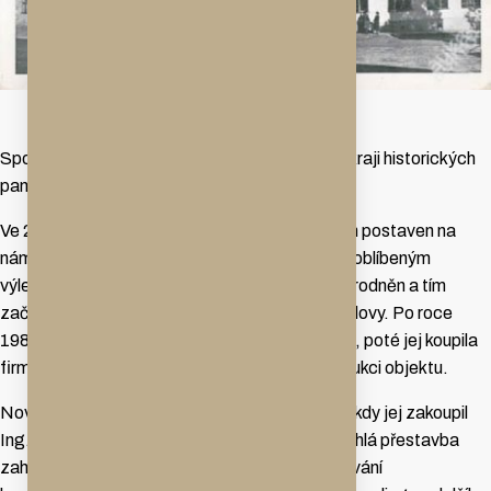
Sport-Hotel v Hrotovicích, který se nachází v kraji historických
památek a přírodních krás.
Ve 20. letech 20. století byl Rudolfem Jonášem postaven na
náměstí hotel Jonáš. Hrotovice se tehdy staly oblíbeným
výletním letoviskem. Hotel byl v roce 1954 znárodněn a tím
začala doba postupného úpadku a chátrání budovy. Po roce
1989 byl v restituci vrácen původním majitelům, poté jej koupila
firma Vojenské stavby, která provedla rekonstrukci objektu.
Nový impuls pro hotel však nastal v roce 1999, kdy jej zakoupil
Ing. Bronislav Vala. Proběhla mimořádně rozsáhlá přestavba
zahrnující rozšíření ubytovací kapacity, vybudování