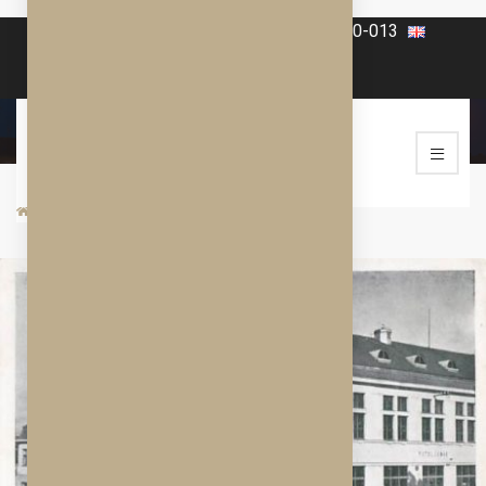
+420 606-070-565
+420 568-860-013
Historie hotelu
/
/
HISTORIE HOTELU