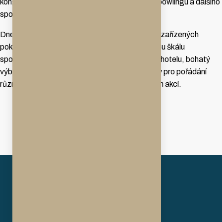
kongresového centra, sportovní haly, bazénu, bowlingu a dalšího
sportovního zázemí.
Dnes Sport-V-Hotel nabízí ubytování v luxusně zařízených
pokojích s celkovou kapacitou 235 lůžek, širokou škálu
sportovních a relaxačních aktivit přímo v areálu hotelu, bohatý
výběr jídel a specialit a reprezentativní prostory pro pořádání
různých společenských, firemních i soukromých akcí.