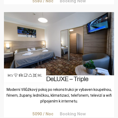
5580
/ Noc
Booking Now
Pokoj DeLUXE – Triple
Moderní třílůžkový pokoj po rekonstrukci je vybaven koupelnou,
fénem, župany, ledničkou, klimatizací, telefonem, televizí a wifi
připojením k internetu.
5090
/ Noc
Booking Now