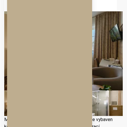
Moderní dvoulůžkový pokoj po rekonstrukci je vybaven
koupelnou, fénem, župany, ledničkou, klimatizací,