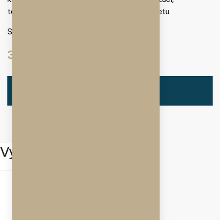
telefonem, televizí a wifi připojením k internetu.
Single use: 2290 / Noc
3490
/ Noc
ZAMLUVIT
Vybavení
Vysokorychlostní WiFi
Silné zabezpečení