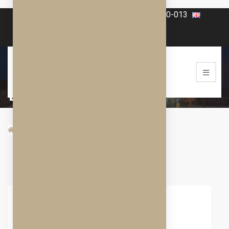
+420 606-070-565
+420 568-860-013
Pokoj DeLUXE –
Double
/
POKOJE
/
POKOJ DELUXE – DOUBLE
Pokoj DeLUXE – Double