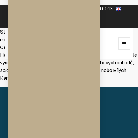
+420 606-070-565
+420 568-860-013
Stupňovitá kamenná stavba na Zeleném kopci (491 m.n.m.)
nedaleko Dalešické přehrady je druhou nejstarší rozhlednou v
České republice. Postavena byla roku 1831 hrabětem
Haugwitzem pro potřeby vyměřování tzv. stabilního katastru. Je
vysoká 40m a na vrchol vede 105 původních dubových schodů,
za dobré viditelnosti z ní lze spatřit vrcholky Alp nebo Bílých
Karpat…
více o rozhledně