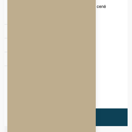
* audiovizuální technika je zahrnuta v ceně
SHRNUTÍ
velikost prostoru:
42m²
rozměry:
7x6m
kapacita:
cca 10 osob
orientační cena:
3 500Kč
3 500 Kč
Orientační cena:
ZAMLUVIT