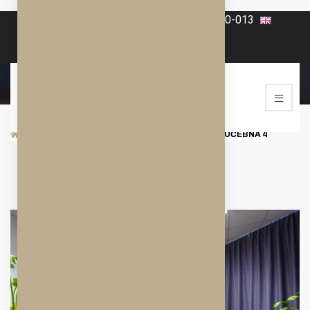
+420 606-070-565
+420 568-860-013
Učebna 4
/
KONFERENČNÍ A SPOLEČENSKÉ PROSTORY
/
UČEBNA 4