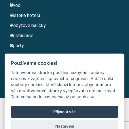
Úvod
Historie hotelu
Pobytové balíčky
Restaurace
Sporty
Kariéra
Používáme cookies!
Kontakt
Tato webová stránka používá nezbytné soubory
cookies k zajištění správného fungování. A dále další
soubory cookies, které slouží k tomu, abychom pro
vás mohli webové stránky vylepšovat a optimalizovat.
Tato volba bude nastavena až po souhlasu.
Přijmout vše
Code & Design by: Symphony Studio
|
Nastavení cookies
Nastavení
© 2026 | Sport V Hotel Hrotovice - Všechna práva vyhrazena