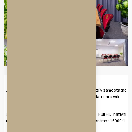
Učebna 4
Salonek vhodný pro menší počet osob se nachází v samostatné
části hotelu a je vybaven dataprojektorem, plátnem a wifi
připojením k internetu.
Dataprojektor – Epson EB-FH52 Projektor 3LCD, Full HD, nativní
rozlišení 1920 × 1080, svítivost 4000 ANSI lm, kontrast 16000:1,
HDMI 1.4