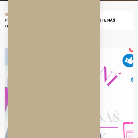
/
AKTUALITY
/
PŘIPRAVUJEME PRO VÁS SPOUSTU AKCÍ, SLEDUJTE NÁŠ
FACEBOOK A INSTAGRAM :-)