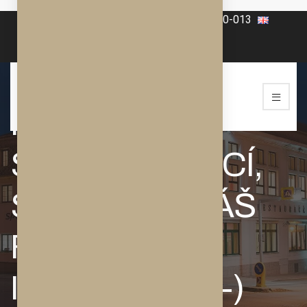
+420 606-070-565
+420 568-860-013
PŘIPRAVUJEME
PRO VÁS
SPOUSTU AKCÍ,
SLEDUJTE NÁŠ
FACEBOOK a
INSTAGRAM :-)