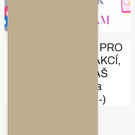
PŘIPRAVUJEME PRO
VÁS SPOUSTU AKCÍ,
SLEDUJTE NÁŠ
FACEBOOK a
INSTAGRAM :-)